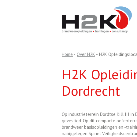
Home
-
Over H2K
-
H2K Opleidingsloca
H2K Opleidi
Dordrecht
Op industrieterrein Dordtse Kill III in
gevestigd. Op dit compacte oefenterre
brandweer basisopleidingen en -trai
nabijgelegen Spinel Veiligheidscentru