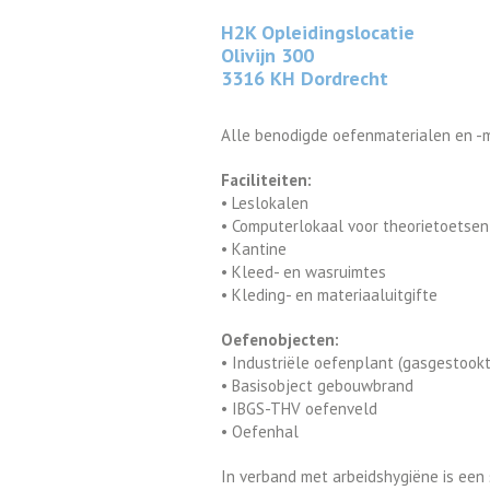
H2K Opleidingslocatie
Olivijn 300
3316 KH Dordrecht
Alle benodigde oefenmaterialen en -mi
Faciliteiten:
• Leslokalen
• Computerlokaal voor theorietoetsen
• Kantine
• Kleed- en wasruimtes
• Kleding- en materiaaluitgifte
Oefenobjecten:
• Industriële oefenplant (gasgestookt
• Basisobject gebouwbrand
• IBGS-THV oefenveld
• Oefenhal
In verband met arbeidshygiëne is een