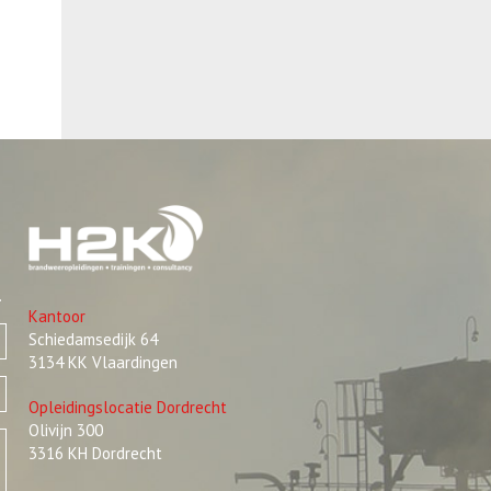
.
Kantoor
Schiedamsedijk 64
3134 KK Vlaardingen
Opleidingslocatie Dordrecht
Olivijn 300
3316 KH Dordrecht